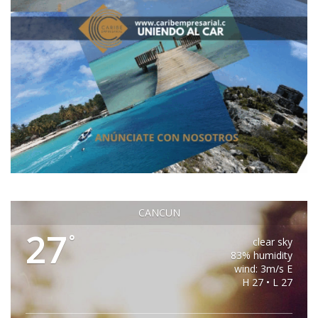
CANCUN
27
°
clear sky
83% humidity
wind: 3m/s E
H 27 • L 27