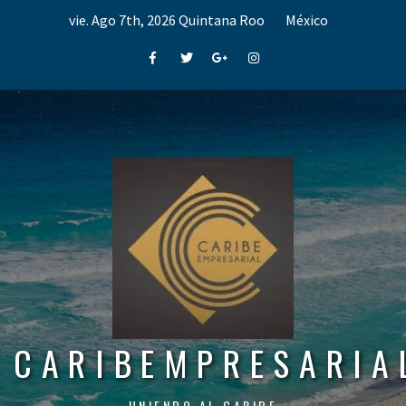
Skip
vie. Ago 7th, 2026
Quintana Roo
México
to
content
Facebook
Twitter
Google+
Instagram
CARIBEMPRESARIA
UNIENDO AL CARIBE