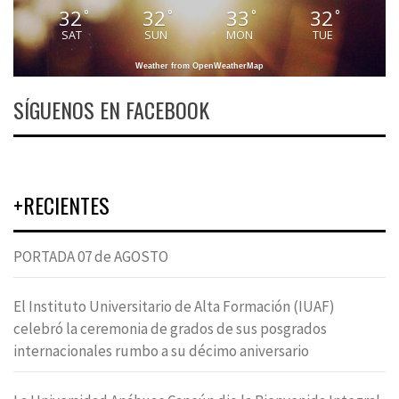
32
32
33
32
°
°
°
°
SAT
SUN
MON
TUE
Weather from OpenWeatherMap
SÍGUENOS EN FACEBOOK
+RECIENTES
PORTADA 07 de AGOSTO
El Instituto Universitario de Alta Formación (IUAF)
celebró la ceremonia de grados de sus posgrados
internacionales rumbo a su décimo aniversario