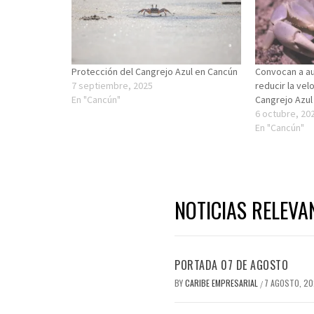
Protección del Cangrejo Azul en Cancún
Convocan a au
7 septiembre, 2025
reducir la vel
En "Cancún"
Cangrejo Azul
6 octubre, 20
En "Cancún"
NOTICIAS RELEVA
PORTADA 07 DE AGOSTO
BY
CARIBE EMPRESARIAL
7 AGOSTO, 2
/