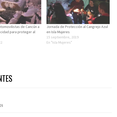
tomovilistas de Cancún a
Jornada de Protección al Cangrejo Azul
ocidad para proteger al
en Isla Mujeres
15 septiembre, 2019
22
En "Isla Mujeres"
NTES
026