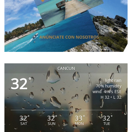
CANCUN
32
°
light rain
70% humidity
wind: 4m/s ESE
H 32 • L 32
32
32
33
32
°
°
°
°
SAT
SUN
MON
TUE