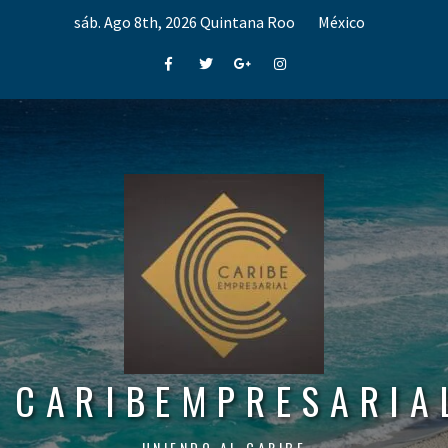
Skip
sáb. Ago 8th, 2026
Quintana Roo
México
to
content
Facebook
Twitter
Google+
Instagram
CARIBEMPRESARIA
UNIENDO AL CARIBE