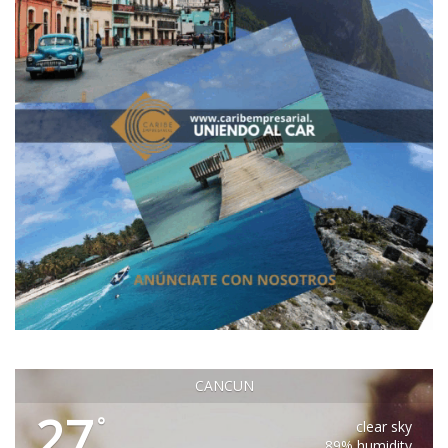
CANCUN
27
°
clear sky
89% humidity