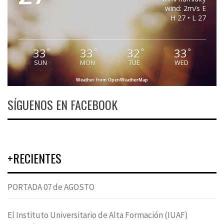
wind: 2m/s E
H 27 • L 27
33
33
32
33
°
°
°
°
SUN
MON
TUE
WED
Weather from OpenWeatherMap
SÍGUENOS EN FACEBOOK
+RECIENTES
PORTADA 07 de AGOSTO
El Instituto Universitario de Alta Formación (IUAF)