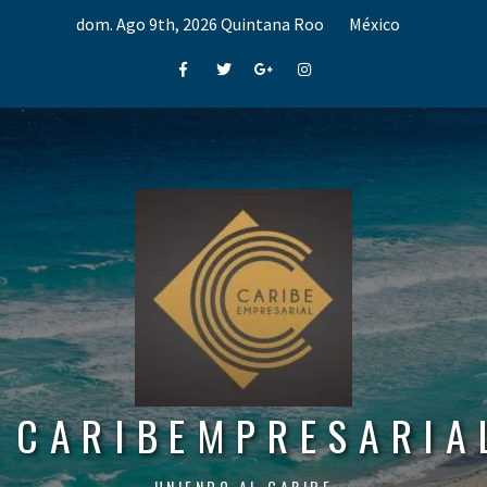
Skip
dom. Ago 9th, 2026
Quintana Roo
México
to
content
Facebook
Twitter
Google+
Instagram
CARIBEMPRESARIA
UNIENDO AL CARIBE