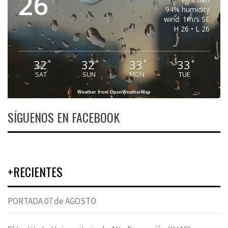
26
94% humidity
wind: 1m/s SE
H 26 • L 26
32
32
33
33
°
°
°
°
SAT
SUN
MON
TUE
Weather from OpenWeatherMap
SÍGUENOS EN FACEBOOK
+RECIENTES
PORTADA 07 de AGOSTO