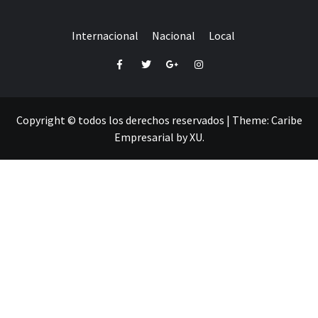
Internacional
Nacional
Local
Facebook
Twitter
Google+
Instagram
Copyright © todos los derechos reservados
|
Theme:
Caribe
Empresarial
by
XU
.