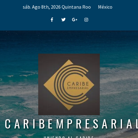
Skip
sáb. Ago 8th, 2026
Quintana Roo
México
to
content
Facebook
Twitter
Google+
Instagram
CARIBEMPRESARIA
UNIENDO AL CARIBE