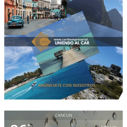
CANCUN
°
light rain