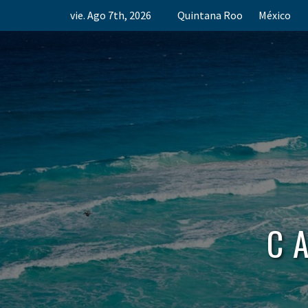
Skip
vie. Ago 7th, 2026
Quintana Roo
México
to
content
C