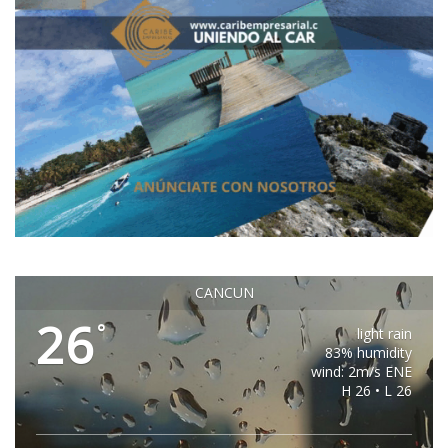
CANCUN
26
°
light rain
83% humidity
wind: 2m/s ENE
H 26 • L 26