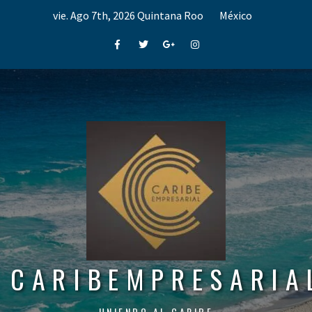
Skip
vie. Ago 7th, 2026
Quintana Roo
México
to
content
Facebook
Twitter
Google+
Instagram
CARIBEMPRESARIA
UNIENDO AL CARIBE