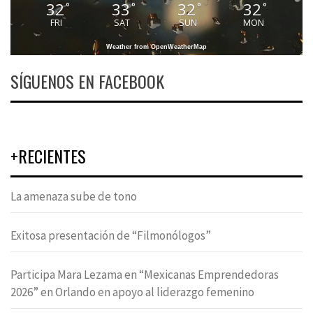
32
33
32
32
°
°
°
°
FRI
SAT
SUN
MON
Weather from OpenWeatherMap
SÍGUENOS EN FACEBOOK
+RECIENTES
La amenaza sube de tono
Exitosa presentación de “Filmonólogos”
Participa Mara Lezama en “Mexicanas Emprendedoras
2026” en Orlando en apoyo al liderazgo femenino