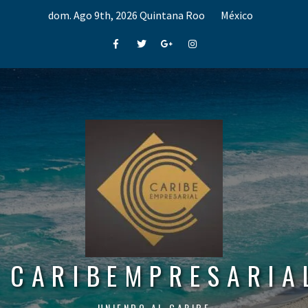
Skip
dom. Ago 9th, 2026
Quintana Roo
México
to
content
Facebook
Twitter
Google+
Instagram
CARIBEMPRESARIA
UNIENDO AL CARIBE