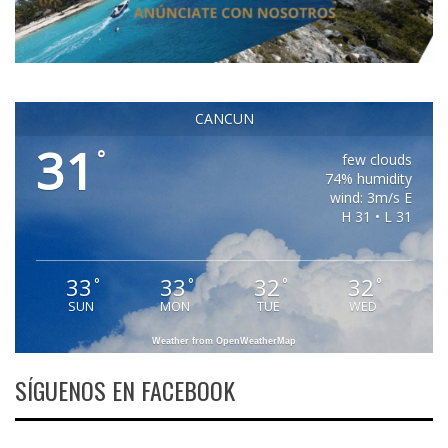
CANCUN
31
°
few clouds
74% humidity
wind: 3m/s E
H 31 • L 31
33
33
32
32
°
°
°
°
SUN
MON
TUE
WED
Weather from OpenWeatherMap
SÍGUENOS EN FACEBOOK