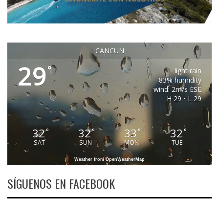
CANCUN
29
°
light rain
83% humidity
wind: 2m/s ESE
H 29 • L 29
32
32
33
32
°
°
°
°
SAT
SUN
MON
TUE
Weather from OpenWeatherMap
SÍGUENOS EN FACEBOOK