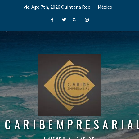
Skip
vie. Ago 7th, 2026
Quintana Roo
México
to
content
Facebook
Twitter
Google+
Instagram
CARIBEMPRESARIA
UNIENDO AL CARIBE