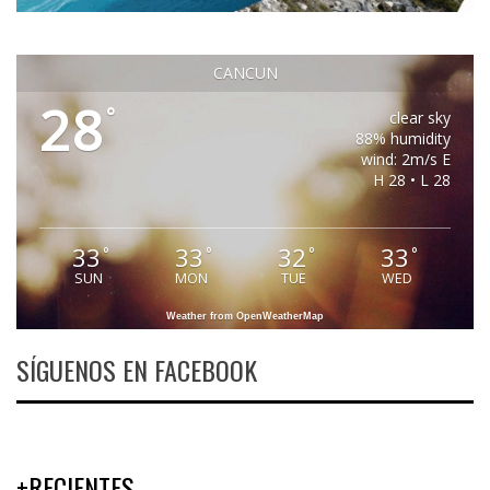
CANCUN
28
°
clear sky
88% humidity
wind: 2m/s E
H 28 • L 28
33
33
32
33
°
°
°
°
SUN
MON
TUE
WED
Weather from OpenWeatherMap
SÍGUENOS EN FACEBOOK
+RECIENTES