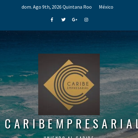
Skip
dom. Ago 9th, 2026
Quintana Roo
México
to
content
Facebook
Twitter
Google+
Instagram
CARIBEMPRESARIA
UNIENDO AL CARIBE