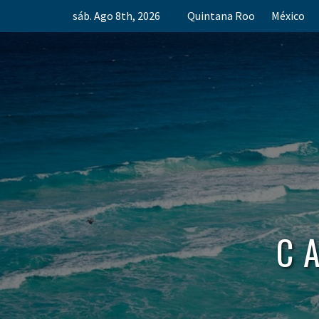
Skip
sáb. Ago 8th, 2026
Quintana Roo
México
to
content
C