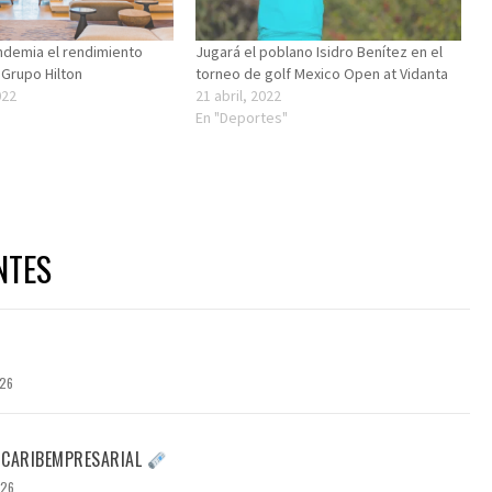
ndemia el rendimiento
Jugará el poblano Isidro Benítez en el
 Grupo Hilton
torneo de golf Mexico Open at Vidanta
022
21 abril, 2022
"
En "Deportes"
NTES
026
 CARIBEMPRESARIAL
026