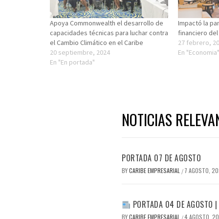
Apoya Commonwealth el desarrollo de
Impactó la pa
capacidades técnicas para luchar contra
financiero del
el Cambio Climático en el Caribe
27 febrero, 2
20 septiembre, 2024
En "Economia
En "En portada"
NOTICIAS RELEVA
PORTADA 07 DE AGOSTO
BY
CARIBE EMPRESARIAL
7 AGOSTO, 2
/
PORTADA 04 DE AGOSTO |
BY
CARIBE EMPRESARIAL
4 AGOSTO, 2
/