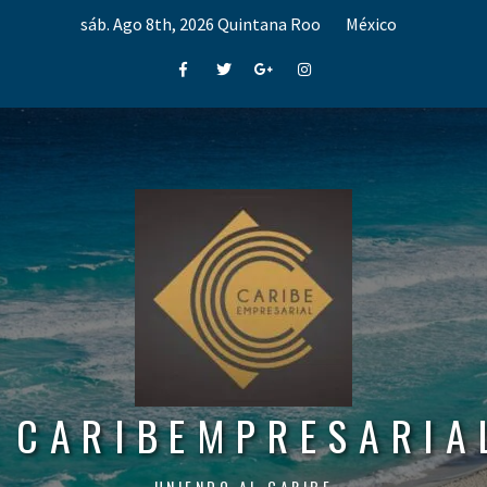
Skip
sáb. Ago 8th, 2026
Quintana Roo
México
to
content
Facebook
Twitter
Google+
Instagram
CARIBEMPRESARIA
UNIENDO AL CARIBE