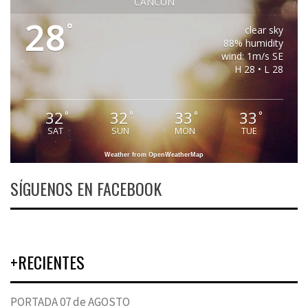
CANCUN
28
°
clear sky
88% humidity
wind: 1m/s SE
H 28 • L 28
32
32
33
33
°
°
°
°
SAT
SUN
MON
TUE
Weather from OpenWeatherMap
SÍGUENOS EN FACEBOOK
+RECIENTES
PORTADA 07 de AGOSTO