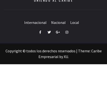
UNIENDO AL CARIBE
Internacional
Nacional
Local
Facebook
Twitter
Google+
Instagram
Copyright © todos los derechos reservados
|
Theme:
Caribe
Empresarial
by
XU
.