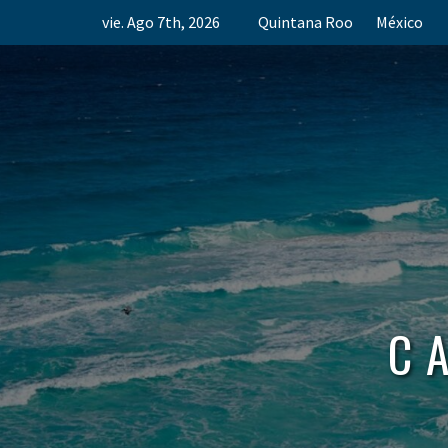
Skip
vie. Ago 7th, 2026
Quintana Roo
México
to
content
C