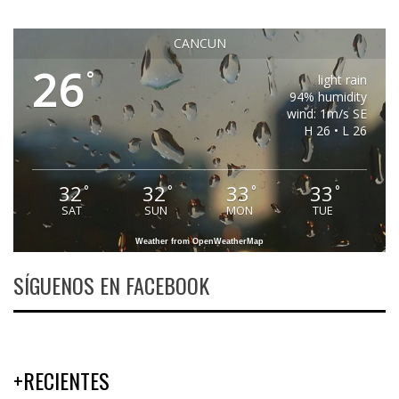
CANCUN
26
°
light rain
94% humidity
wind: 1m/s SE
H 26 • L 26
32
32
33
33
°
°
°
°
SAT
SUN
MON
TUE
Weather from OpenWeatherMap
SÍGUENOS EN FACEBOOK
+RECIENTES