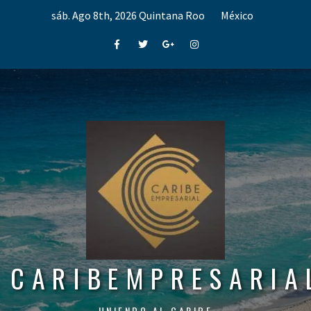
Skip
sáb. Ago 8th, 2026
Quintana Roo
México
to
content
Facebook
Twitter
Google+
Instagram
CARIBEMPRESARIA
UNIENDO AL CARIBE