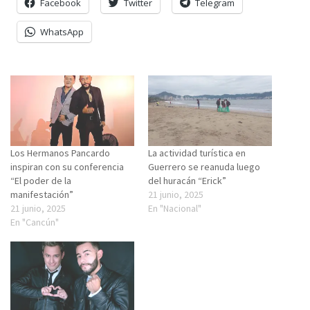
Facebook
Twitter
Telegram
WhatsApp
Los Hermanos Pancardo
La actividad turística en
inspiran con su conferencia
Guerrero se reanuda luego
“El poder de la
del huracán “Erick”
manifestación”
21 junio, 2025
21 junio, 2025
En "Nacional"
En "Cancún"