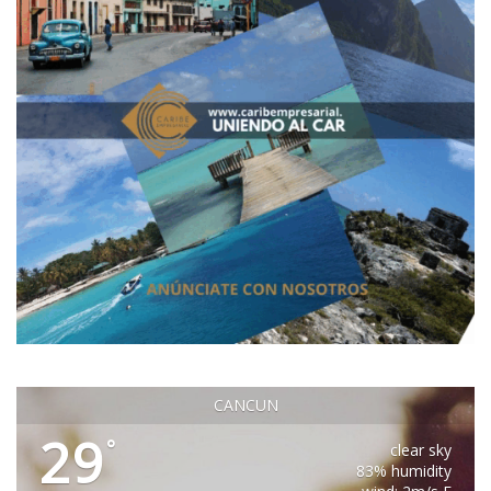
CANCUN
29
°
clear sky
83% humidity