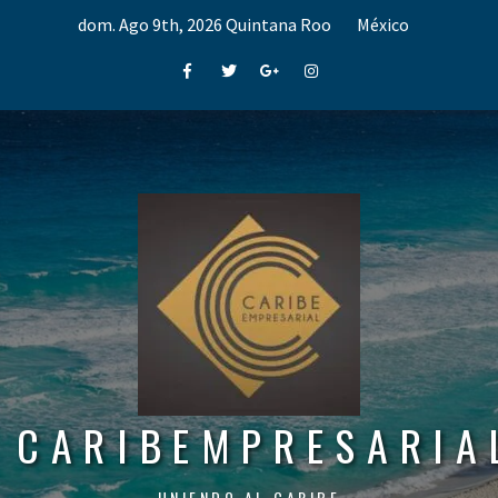
Skip
dom. Ago 9th, 2026
Quintana Roo
México
to
content
Facebook
Twitter
Google+
Instagram
CARIBEMPRESARIA
UNIENDO AL CARIBE