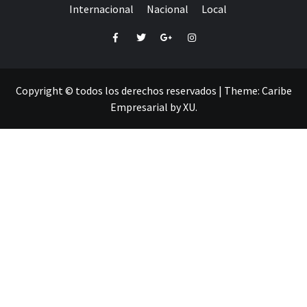
Internacional
Nacional
Local
Facebook
Twitter
Google+
Instagram
Copyright © todos los derechos reservados
|
Theme:
Caribe
Empresarial
by
XU
.