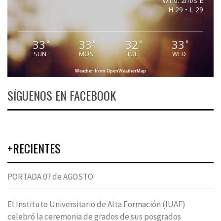
wind: 2m/s E
H 29 • L 29
33
33
32
33
°
°
°
°
SUN
MON
TUE
WED
Weather from OpenWeatherMap
SÍGUENOS EN FACEBOOK
+RECIENTES
PORTADA 07 de AGOSTO
El Instituto Universitario de Alta Formación (IUAF)
celebró la ceremonia de grados de sus posgrados