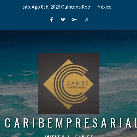
Skip
sáb. Ago 8th, 2026
Quintana Roo
México
to
content
Facebook
Twitter
Google+
Instagram
CARIBEMPRESARIA
UNIENDO AL CARIBE