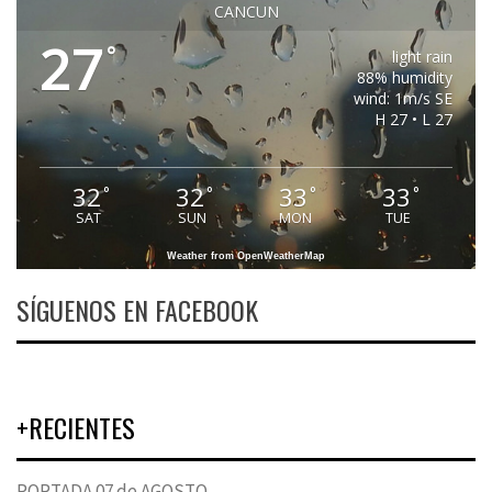
CANCUN
27
°
light rain
88% humidity
wind: 1m/s SE
H 27 • L 27
32
32
33
33
°
°
°
°
SAT
SUN
MON
TUE
Weather from OpenWeatherMap
SÍGUENOS EN FACEBOOK
+RECIENTES
PORTADA 07 de AGOSTO