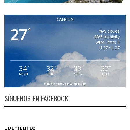
CANCUN
27
°
few clouds
88% humidity
wind: 2m/s E
H 27 • L 27
34
32
33
32
°
°
°
°
MON
TUE
WED
THU
Weather from OpenWeatherMap
SÍGUENOS EN FACEBOOK
+RECIENTES