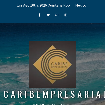
Skip
lun. Ago 10th, 2026
Quintana Roo
México
to
content
Facebook
Twitter
Google+
Instagram
CARIBEMPRESARIA
UNIENDO AL CARIBE