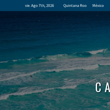
Skip
vie. Ago 7th, 2026
Quintana Roo
México
to
content
C