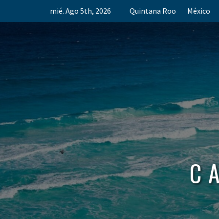
Skip
mié. Ago 5th, 2026
Quintana Roo
México
to
content
C