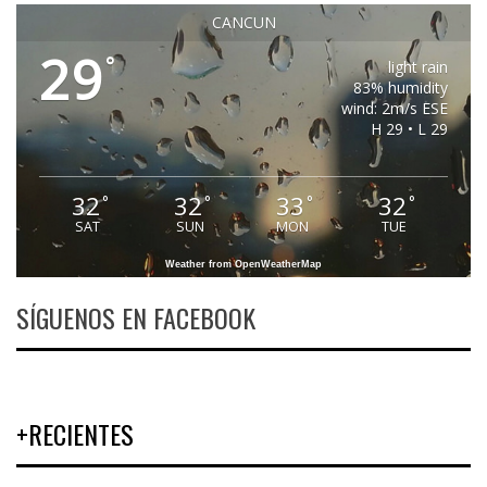
CANCUN
29
°
light rain
83% humidity
wind: 2m/s ESE
H 29 • L 29
32
32
33
32
°
°
°
°
SAT
SUN
MON
TUE
Weather from OpenWeatherMap
SÍGUENOS EN FACEBOOK
+RECIENTES