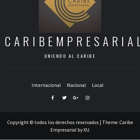
CARIBEMPRESARIA
UNIENDO AL CARIBE
Internacional
Nacional
Local
Facebook
Twitter
Google+
Instagram
Copyright © todos los derechos reservados
|
Theme:
Caribe
Empresarial
by
XU
.