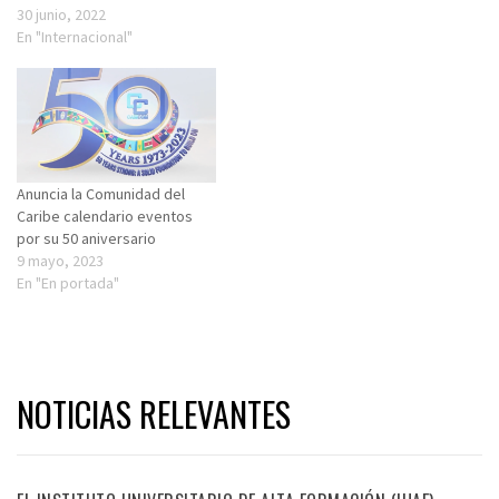
30 junio, 2022
En "Internacional"
Anuncia la Comunidad del
Caribe calendario eventos
por su 50 aniversario
9 mayo, 2023
En "En portada"
NOTICIAS RELEVANTES