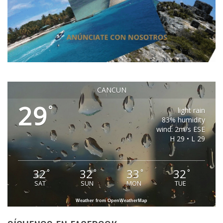
CANCUN
29
°
light rain
83% humidity
wind: 2m/s ESE
H 29 • L 29
32
32
33
32
°
°
°
°
SAT
SUN
MON
TUE
Weather from OpenWeatherMap