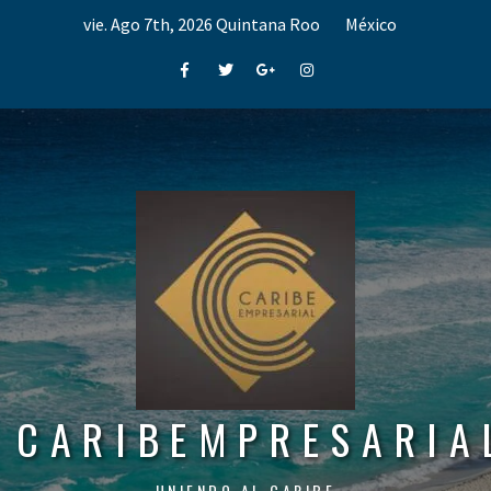
Skip
vie. Ago 7th, 2026
Quintana Roo
México
to
content
Facebook
Twitter
Google+
Instagram
CARIBEMPRESARIA
UNIENDO AL CARIBE