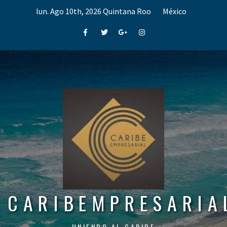
Skip
lun. Ago 10th, 2026
Quintana Roo
México
to
content
Facebook
Twitter
Google+
Instagram
CARIBEMPRESARIA
UNIENDO AL CARIBE