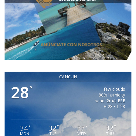
CANCUN
28
°
few clouds
88% humidity
wind: 2m/s ESE
H 28 • L 28
34
32
33
32
°
°
°
°
MON
TUE
WED
THU