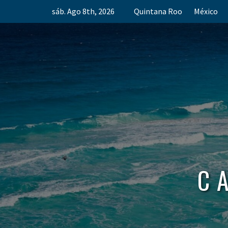
Skip
sáb. Ago 8th, 2026
Quintana Roo
México
to
content
C