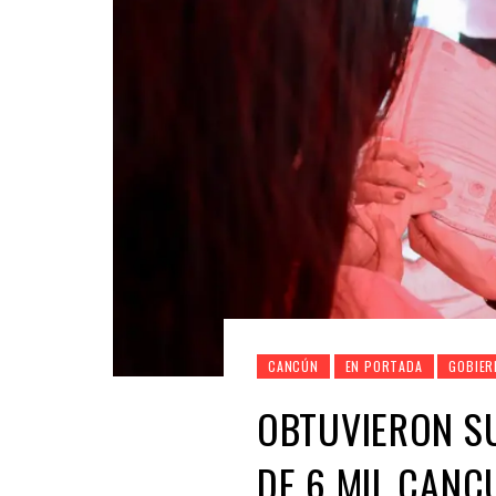
CANCÚN
EN PORTADA
GOBIER
OBTUVIERON S
DE 6 MIL CANC