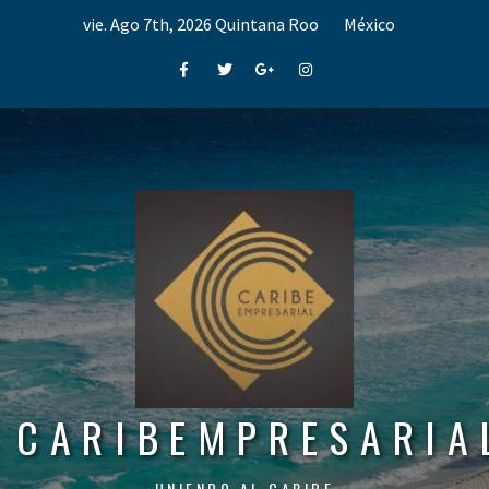
Skip
vie. Ago 7th, 2026
Quintana Roo
México
to
content
Facebook
Twitter
Google+
Instagram
CARIBEMPRESARIA
UNIENDO AL CARIBE