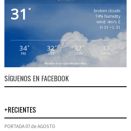
31
°
broken clouds
74% humidity
wind: 4m/s E
H 31 • L 31
34
32
32
33
°
°
°
°
FRI
SAT
SUN
MON
Weather from OpenWeatherMap
SÍGUENOS EN FACEBOOK
+RECIENTES
PORTADA 07 de AGOSTO