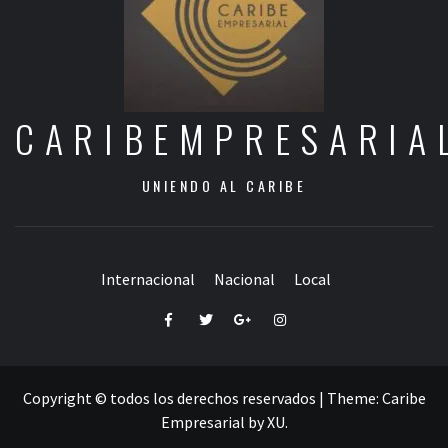
CARIBEMPRESARIA
UNIENDO AL CARIBE
Internacional
Nacional
Local
Facebook
Twitter
Google+
Instagram
Copyright © todos los derechos reservados
|
Theme:
Caribe
Empresarial
by
XU
.