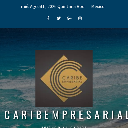
Skip
mié. Ago 5th, 2026
Quintana Roo
México
to
content
Facebook
Twitter
Google+
Instagram
CARIBEMPRESARIA
UNIENDO AL CARIBE