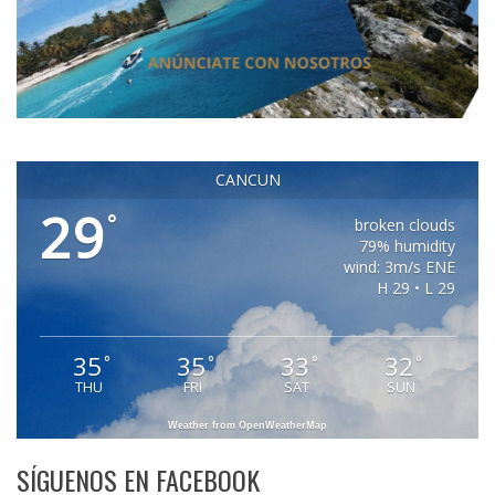
CANCUN
29
°
broken clouds
79% humidity
wind: 3m/s ENE
H 29 • L 29
35
35
33
32
°
°
°
°
THU
FRI
SAT
SUN
Weather from OpenWeatherMap
SÍGUENOS EN FACEBOOK