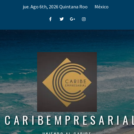
Skip
jue. Ago 6th, 2026
Quintana Roo
México
to
content
Facebook
Twitter
Google+
Instagram
CARIBEMPRESARIA
UNIENDO AL CARIBE