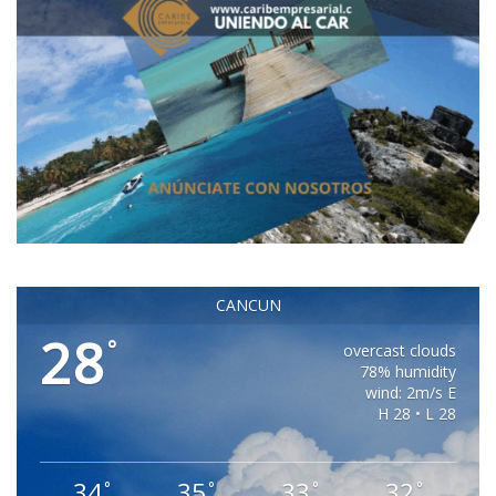
CANCUN
28
°
overcast clouds
78% humidity
wind: 2m/s E
H 28 • L 28
34
35
33
32
°
°
°
°