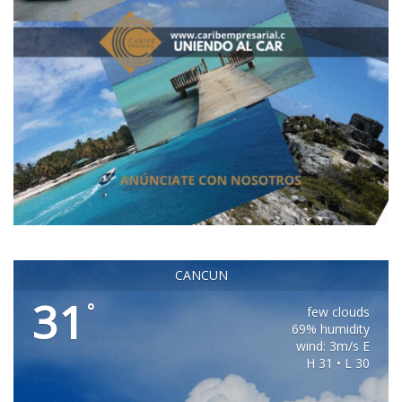
CANCUN
31
°
few clouds
69% humidity
wind: 3m/s E
H 31 • L 30