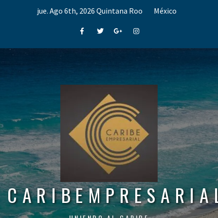
Skip
jue. Ago 6th, 2026
Quintana Roo
México
to
content
Facebook
Twitter
Google+
Instagram
CARIBEMPRESARIA
UNIENDO AL CARIBE