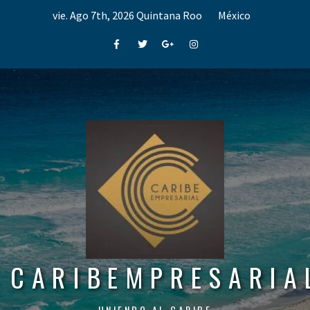
Skip
vie. Ago 7th, 2026
Quintana Roo
México
to
content
Facebook
Twitter
Google+
Instagram
CARIBEMPRESARIA
UNIENDO AL CARIBE