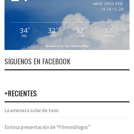
wind: 2m/s ENE
H 24 • L 24
34
32
32
32
°
°
°
°
FRI
SAT
SUN
MON
Weather from OpenWeatherMap
SÍGUENOS EN FACEBOOK
+RECIENTES
La amenaza sube de tono
Exitosa presentación de “Filmonólogos”