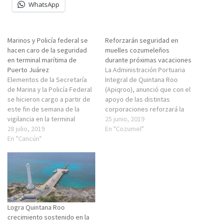
WhatsApp
Marinos y Policía federal se
Reforzarán seguridad en
hacen caro de la seguridad
muelles cozumeleños
en terminal marítima de
durante próximas vacaciones
Puerto Juárez
La Administración Portuaria
Elementos de la Secretaría
Integral de Quintana Roo
de Marina y la Policía Federal
(Apiqroo), anunció que con el
se hicieron cargo a partir de
apoyo de las distintas
este fin de semana de la
corporaciones reforzará la
vigilancia en la terminal
seguridad en el muelle fiscal
25 junio, 2019
marítima de Puerto Juárez,
28 julio, 2019
"San Miguel y el muelle de
En "Cozumel"
informó la directora general
En "Cancún"
carga durante las próximas
de la Administración Portuaria
vacaciones de verano.La
Integral de Quintana Roo
titular de la Apiqroo, Alicia
(Apiqroo), Alicia Ricalde
Ricalde Magaña, refirió que
Magaña.Precisó que el
realizarán vigilancia y
Comité de…
rondines…
Logra Quintana Roo
crecimiento sostenido en la