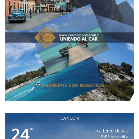
CANCUN
24
°
scattered clouds
94% humidity