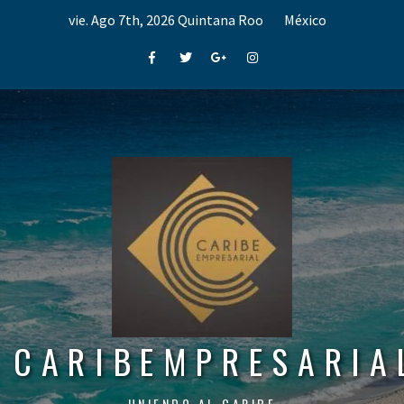
Skip
vie. Ago 7th, 2026
Quintana Roo
México
to
content
Facebook
Twitter
Google+
Instagram
CARIBEMPRESARIA
UNIENDO AL CARIBE