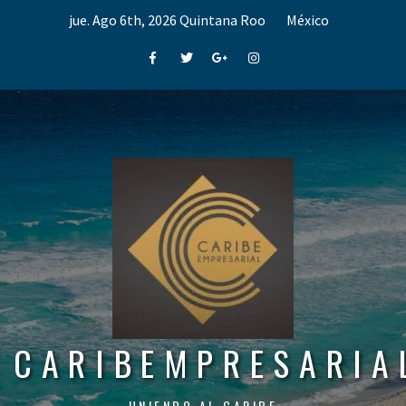
Skip
jue. Ago 6th, 2026
Quintana Roo
México
to
content
Facebook
Twitter
Google+
Instagram
CARIBEMPRESARIA
UNIENDO AL CARIBE