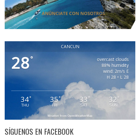
CANCUN
28
°
overcast clouds
88% humidity
wind: 2m/s E
H 28 • L 28
34
35
33
32
°
°
°
°
THU
FRI
SAT
SUN
Weather from OpenWeatherMap
SÍGUENOS EN FACEBOOK