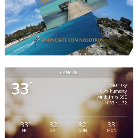
CANCUN
33
°
clear sky
66% humidity
wind: 1m/s SSE
H 33 • L 32
33
32
32
33
°
°
°
°
FRI
SAT
SUN
MON