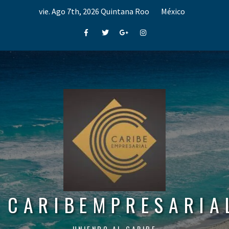
Skip
vie. Ago 7th, 2026
Quintana Roo
México
to
content
Facebook
Twitter
Google+
Instagram
CARIBEMPRESARIA
UNIENDO AL CARIBE