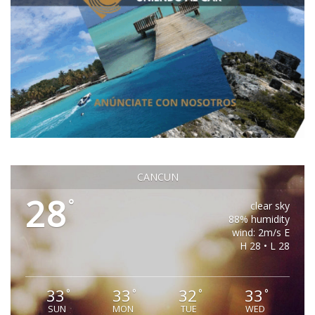
CANCUN
28
°
clear sky
88% humidity
wind: 2m/s E
H 28 • L 28
33
33
32
33
°
°
°
°
SUN
MON
TUE
WED