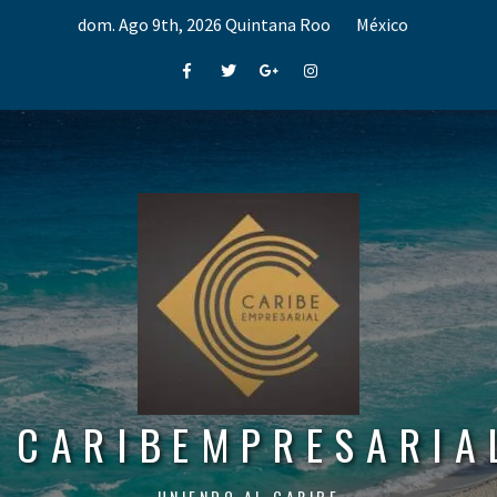
Skip
dom. Ago 9th, 2026
Quintana Roo
México
to
content
Facebook
Twitter
Google+
Instagram
CARIBEMPRESARIA
UNIENDO AL CARIBE