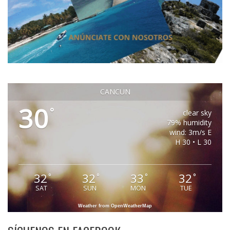
CANCUN
30
°
clear sky
79% humidity
wind: 3m/s E
H 30 • L 30
32
32
33
32
°
°
°
°
SAT
SUN
MON
TUE
Weather from OpenWeatherMap