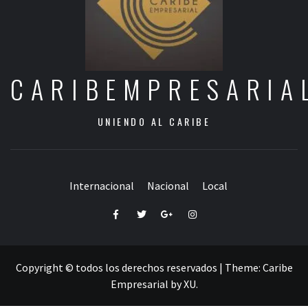
CARIBEMPRESARIA
UNIENDO AL CARIBE
Internacional
Nacional
Local
Facebook
Twitter
Google+
Instagram
Copyright © todos los derechos reservados
|
Theme:
Caribe
Empresarial
by
XU
.