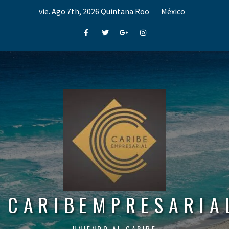
Skip
vie. Ago 7th, 2026
Quintana Roo
México
to
content
Facebook
Twitter
Google+
Instagram
CARIBEMPRESARIA
UNIENDO AL CARIBE