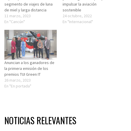
segmento de viajes de luna
impulsar la aviación
de miel y larga distancia
sostenible
11 marzo, 2023
24 octubre, 2022
En "Cancún"
En "Internacional"
Anuncian a los ganadores de
la primera emisión de los
premios TUI Green IT
26 marzo, 2023
En "En portada"
NOTICIAS RELEVANTES