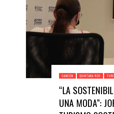
CANCÚN
QUINTANA ROO
TUR
“LA SOSTENIBI
UNA MODA”: JO