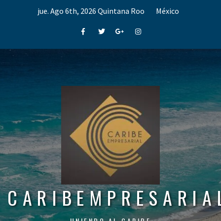
Skip
jue. Ago 6th, 2026
Quintana Roo
México
to
content
Facebook
Twitter
Google+
Instagram
CARIBEMPRESARIA
UNIENDO AL CARIBE