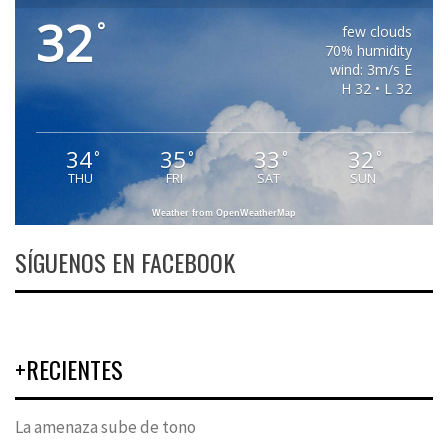
32
°
few clouds
70% humidity
wind: 3m/s E
H 32 • L 32
34
35
33
32
°
°
°
°
THU
FRI
SAT
SUN
Weather from OpenWeatherMap
SÍGUENOS EN FACEBOOK
+RECIENTES
La amenaza sube de tono