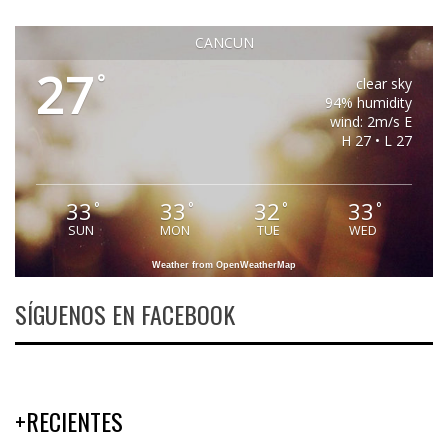
CANCUN
27
°
clear sky
94% humidity
wind: 2m/s E
H 27 • L 27
33
33
32
33
°
°
°
°
SUN
MON
TUE
WED
Weather from OpenWeatherMap
SÍGUENOS EN FACEBOOK
+RECIENTES