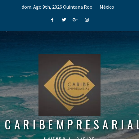
Skip
dom. Ago 9th, 2026
Quintana Roo
México
to
content
Facebook
Twitter
Google+
Instagram
CARIBEMPRESARIA
UNIENDO AL CARIBE