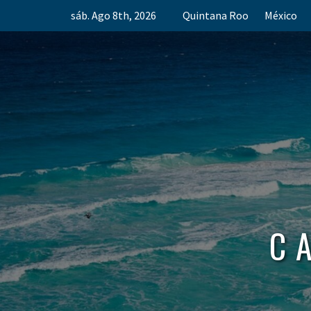
Skip
sáb. Ago 8th, 2026
Quintana Roo
México
to
content
C