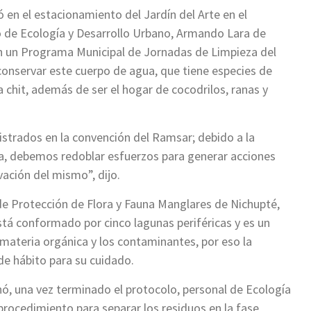
ó en el estacionamiento del Jardín del Arte en el
io de Ecología y Desarrollo Urbano, Armando Lara de
on un Programa Municipal de Jornadas de Limpieza del
conservar este cuerpo de agua, que tiene especies de
chit, además de ser el hogar de cocodrilos, ranas y
strados en la convención del Ramsar; debido a la
a, debemos redoblar esfuerzos para generar acciones
vación del mismo”, dijo.
 de Protección de Flora y Fauna Manglares de Nichupté,
tá conformado por cinco lagunas periféricas y es un
 materia orgánica y los contaminantes, por eso la
de hábito para su cuidado.
ó, una vez terminado el protocolo, personal de Ecología
 procedimiento para separar los residuos en la fase