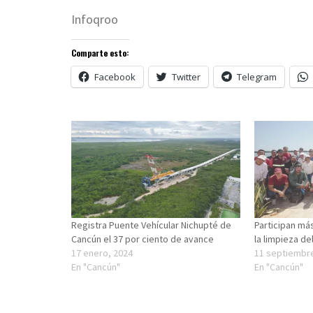
Infoqroo
Comparte esto:
Facebook
Twitter
Telegram
Registra Puente Vehícular Nichupté de
Participan má
Cancún el 37 por ciento de avance
la limpieza d
17 enero, 2024
11 septiembr
En "Cancún"
En "Cancún"