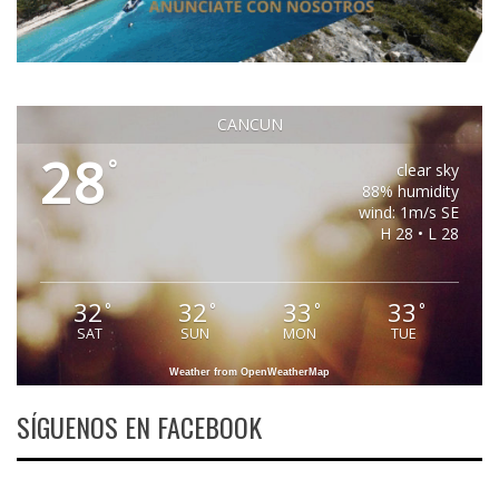
CANCUN
28
°
clear sky
88% humidity
wind: 1m/s SE
H 28 • L 28
32
32
33
33
°
°
°
°
SAT
SUN
MON
TUE
Weather from OpenWeatherMap
SÍGUENOS EN FACEBOOK