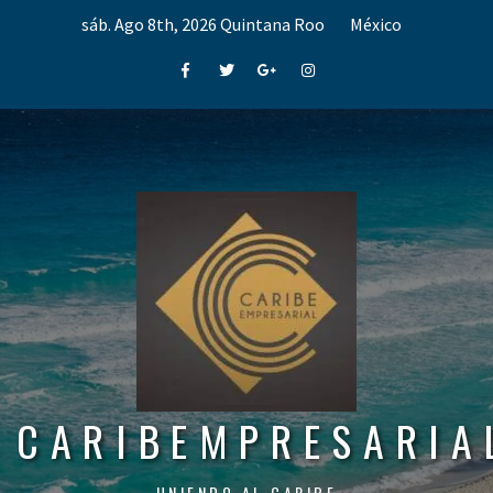
Skip
sáb. Ago 8th, 2026
Quintana Roo
México
to
content
Facebook
Twitter
Google+
Instagram
CARIBEMPRESARIA
UNIENDO AL CARIBE