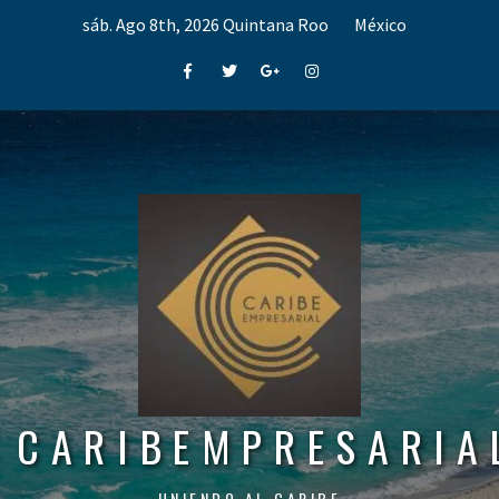
Skip
sáb. Ago 8th, 2026
Quintana Roo
México
to
content
Facebook
Twitter
Google+
Instagram
CARIBEMPRESARIA
UNIENDO AL CARIBE