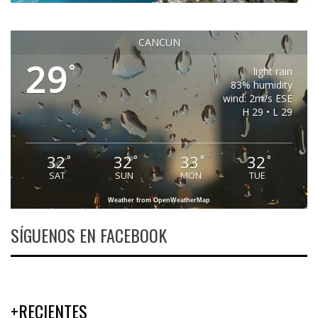
CANCUN
29
°
light rain
83% humidity
wind: 2m/s ESE
H 29 • L 29
32
32
33
32
°
°
°
°
SAT
SUN
MON
TUE
Weather from OpenWeatherMap
SÍGUENOS EN FACEBOOK
+RECIENTES