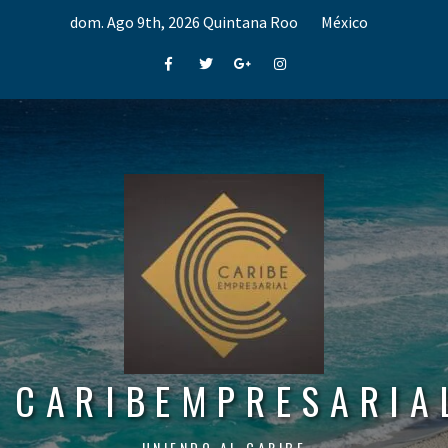
Skip
dom. Ago 9th, 2026
Quintana Roo
México
to
content
Facebook
Twitter
Google+
Instagram
CARIBEMPRESARIA
UNIENDO AL CARIBE