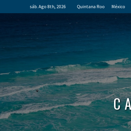
Skip
sáb. Ago 8th, 2026
Quintana Roo
México
to
content
C