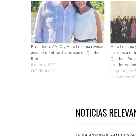
Presidente AMLO y Mara Lezama revisan
Mara Lezama 
avance de obras históricas en Quintana
su alianza est
Roo
Quintana Roo 
8 enero, 2023
un líder econ
En "Chetumal"
3 agosto, 202
En "Gobierno"
NOTICIAS RELEVA