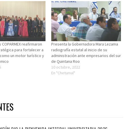
y COPARMEX reafirmaron
Presenta la Gobernadora Mara Lezama
ratégica para fortalecer a
radiografía estatal al inicio de su
como un motor turístico y
administración ante empresarios del sur
ómico
de Quintana Roo
5
10 octubre, 2022
En "Chetumal"
NTES