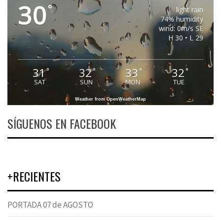
30
°
light rain
74% humidity
wind: 0m/s SE
H 30 • L 29
31
32
33
32
°
°
°
°
SAT
SUN
MON
TUE
Weather from OpenWeatherMap
SÍGUENOS EN FACEBOOK
+RECIENTES
PORTADA 07 de AGOSTO