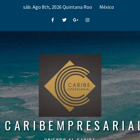
Skip
sáb. Ago 8th, 2026
Quintana Roo
México
to
content
Facebook
Twitter
Google+
Instagram
CARIBEMPRESARIA
UNIENDO AL CARIBE