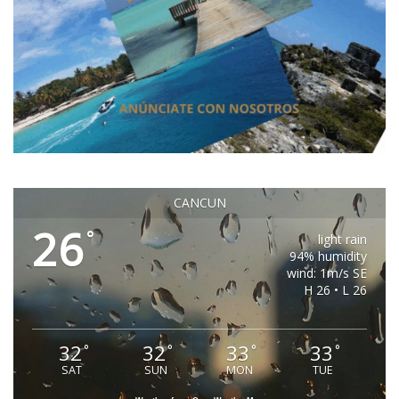
CANCUN
26
°
light rain
94% humidity
wind: 1m/s SE
H 26 • L 26
32
32
33
33
°
°
°
°
SAT
SUN
MON
TUE