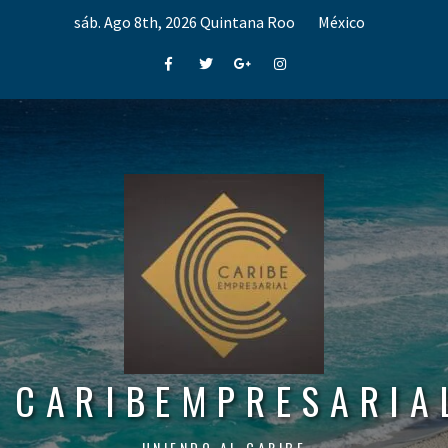
Skip
sáb. Ago 8th, 2026
Quintana Roo
México
to
content
Facebook
Twitter
Google+
Instagram
CARIBEMPRESARIA
UNIENDO AL CARIBE