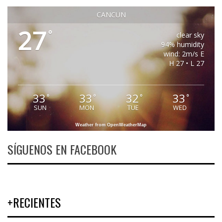
CANCUN
27
°
clear sky
94% humidity
wind: 2m/s E
H 27 • L 27
33
33
32
33
°
°
°
°
SUN
MON
TUE
WED
Weather from OpenWeatherMap
SÍGUENOS EN FACEBOOK
+RECIENTES