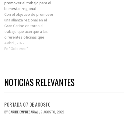
promover el trabajo para el
bienestar regional
Con el objetivo de promover
una alianza regional en el
Gran Caribe en torno al
trabajo que acerque a las
diferentes oficinas que
buscan el bienestar de la
4 abril, 2022
región, la Asociación de
En "Gobierno"
Estados del Caribe (AEC) a
través de la Dirección de
Cooperación y Movilización
de Recursos (DCRM), bajo
la…
NOTICIAS RELEVANTES
PORTADA 07 DE AGOSTO
BY
CARIBE EMPRESARIAL
7 AGOSTO, 2026
/