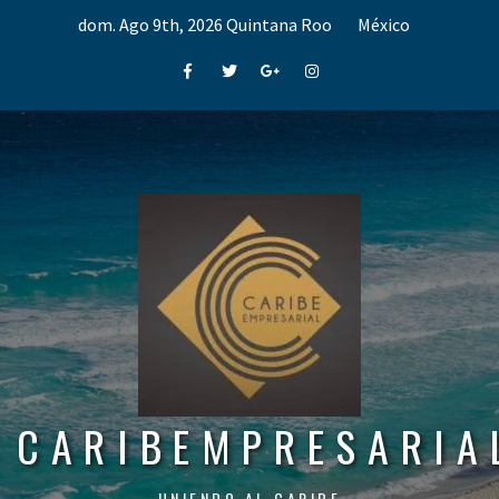
Skip
dom. Ago 9th, 2026
Quintana Roo
México
to
content
Facebook
Twitter
Google+
Instagram
CARIBEMPRESARIA
UNIENDO AL CARIBE