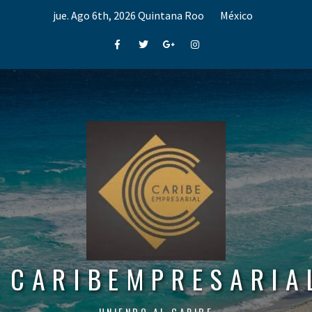
Skip
jue. Ago 6th, 2026
Quintana Roo
México
to
content
Facebook
Twitter
Google+
Instagram
CARIBEMPRESARIA
UNIENDO AL CARIBE