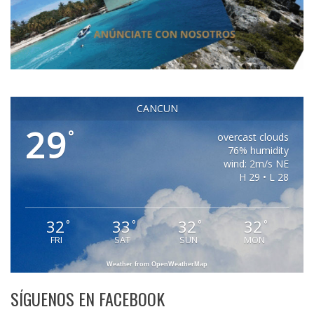
CANCUN
29
°
overcast clouds
76% humidity
wind: 2m/s NE
H 29 • L 28
32
33
32
32
°
°
°
°
FRI
SAT
SUN
MON
Weather from OpenWeatherMap
SÍGUENOS EN FACEBOOK