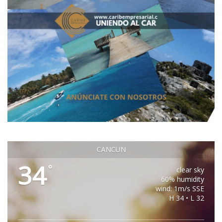
CANCUN
34
°
clear sky
60% humidity
wind: 1m/s SSE
H 34 • L 32