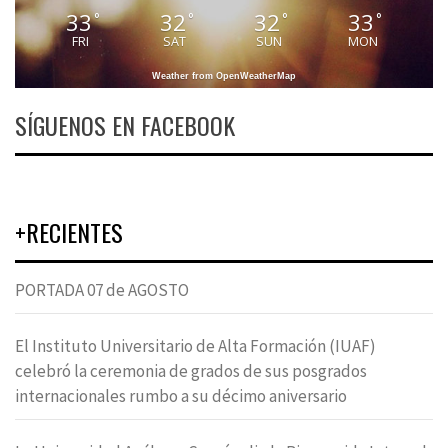
33
32
32
33
°
°
°
°
FRI
SAT
SUN
MON
Weather from OpenWeatherMap
SÍGUENOS EN FACEBOOK
+RECIENTES
PORTADA 07 de AGOSTO
El Instituto Universitario de Alta Formación (IUAF)
celebró la ceremonia de grados de sus posgrados
internacionales rumbo a su décimo aniversario