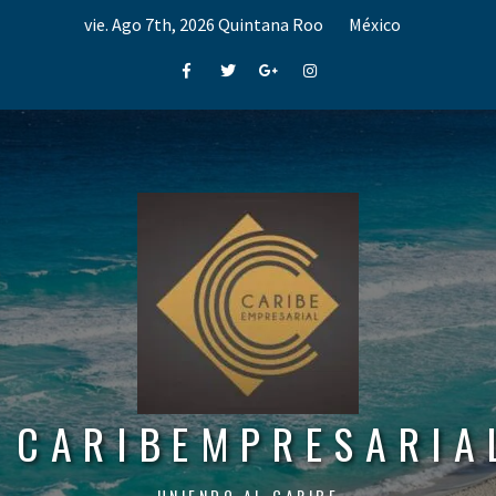
Skip
vie. Ago 7th, 2026
Quintana Roo
México
to
content
Facebook
Twitter
Google+
Instagram
CARIBEMPRESARIA
UNIENDO AL CARIBE