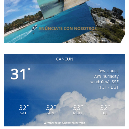
CANCUN
31
°
few clouds
73% humidity
wind: 0m/s SSE
H 31 • L 31
32
32
33
32
°
°
°
°
SAT
SUN
MON
TUE
Weather from OpenWeatherMap