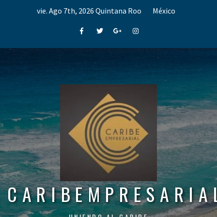
Skip
vie. Ago 7th, 2026
Quintana Roo
México
to
content
Facebook
Twitter
Google+
Instagram
CARIBEMPRESARIA
UNIENDO AL CARIBE