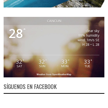
CANCUN
28
°
clear sky
88% humidity
wind: 1m/s SE
H 28 • L 28
32
32
33
33
°
°
°
°
SAT
SUN
MON
TUE
Weather from OpenWeatherMap
SÍGUENOS EN FACEBOOK