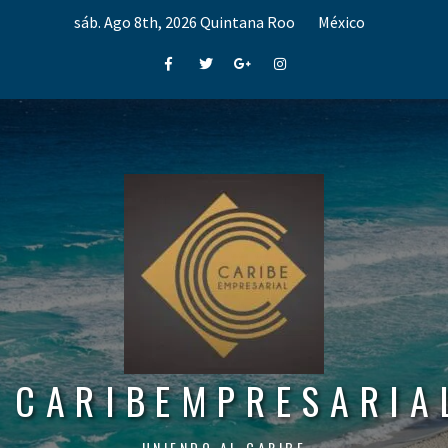
Skip
sáb. Ago 8th, 2026
Quintana Roo
México
to
content
Facebook
Twitter
Google+
Instagram
CARIBEMPRESARIA
UNIENDO AL CARIBE