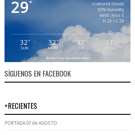
29
°
scattered clouds
83% humidity
wind: 3m/s E
H 29 • L 29
32
32
32
33
°
°
°
°
SUN
MON
TUE
WED
Weather from OpenWeatherMap
SÍGUENOS EN FACEBOOK
+RECIENTES
PORTADA 07 de AGOSTO