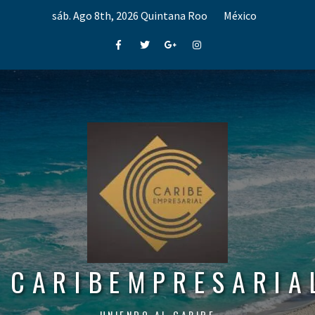
Skip
sáb. Ago 8th, 2026
Quintana Roo
México
to
content
Facebook
Twitter
Google+
Instagram
CARIBEMPRESARIA
UNIENDO AL CARIBE