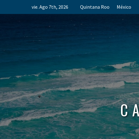
Skip
vie. Ago 7th, 2026
Quintana Roo
México
to
content
C