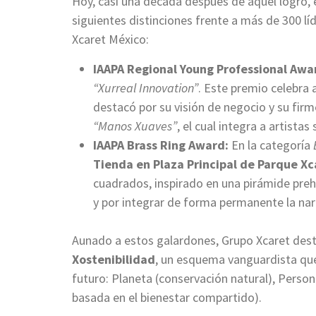
Hoy, casi una década después de aquel logro, el 
siguientes distinciones frente a más de 300 lí
Xcaret México:
IAAPA Regional Young Professional Awa
“Xurreal Innovation”
. Este premio celebra 
destacó por su visión de negocio y su fir
“Manos Xuaves”
, el cual integra a artista
IAAPA Brass Ring Award:
En la categoría
Tienda en Plaza Principal de Parque Xc
cuadrados, inspirado en una pirámide preh
y por integrar de forma permanente la nar
Aunado a estos galardones, Grupo Xcaret dest
Xostenibilidad
, un esquema vanguardista que 
futuro: Planeta (conservación natural), Person
basada en el bienestar compartido).